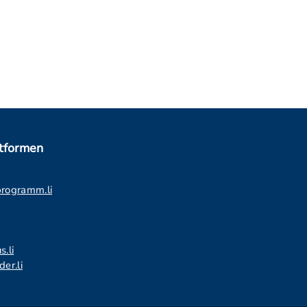
ttformen
programm.li
s.li
er.li