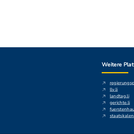
Weitere Pla
regierungs
llv.li
landtag.li
gerichte.li
fuerstenhau
staatskalend