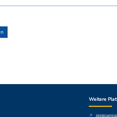
en
Weitere Pla
regierungs