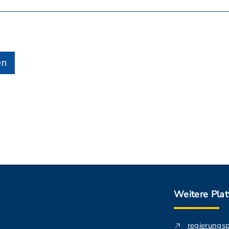
en
Weitere Pla
regierungs