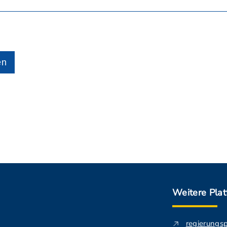
en
Weitere Pla
regierungs