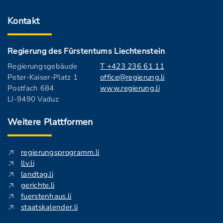
Kontakt
Regierung des Fürstentums Liechtenstein
Regierungsgebäude
T +423 236 61 11
Peter-Kaiser-Platz 1
office@regierung.li
Postfach 684
www.regierung.li
LI-9490 Vaduz
Weitere Plattformen
regierungsprogramm.li
llv.li
landtag.li
gerichte.li
fuerstenhaus.li
staatskalender.li