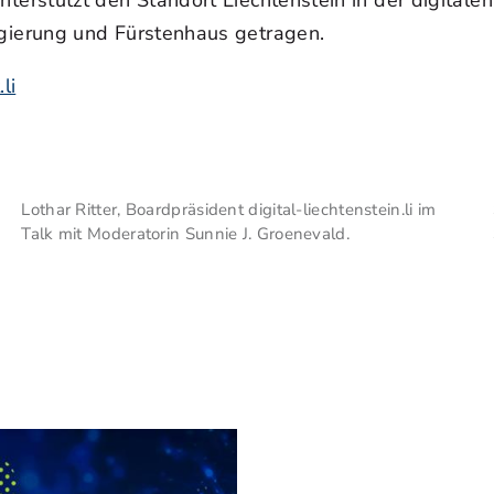
ve unterstützt den Standort Liechtenstein in der digit
ierung und Fürstenhaus getragen.
li
Lothar Ritter, Boardpräsident digital-liechtenstein.li im
Talk mit Moderatorin Sunnie J. Groenevald.