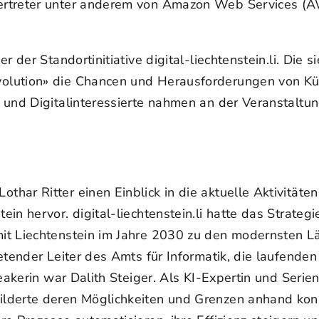
rtreter unter anderem von Amazon Web Services (AWS
r der Standortinitiative digital-liechtenstein.li. Di
lution» die Chancen und Herausforderungen von Künst
und Digitalinteressierte nahmen an der Veranstaltun
r Ritter einen Einblick in die aktuelle Aktivitäten v
n hervor. digital-liechtenstein.li hatte das Strategi
t Liechtenstein im Jahre 2030 zu den modernsten Län
retender Leiter des Amts für Informatik, die laufend
eakerin war Dalith Steiger. Als KI-Expertin und Serie
lderte deren Möglichkeiten und Grenzen anhand konk