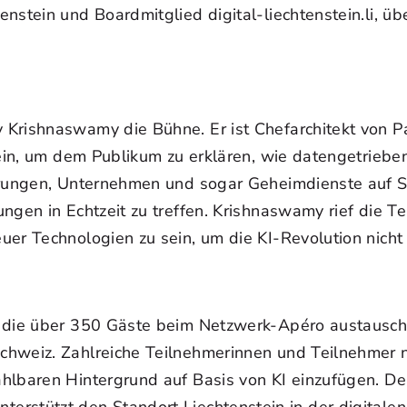
nstein und Boardmitglied digital-liechtenstein.li, ü
Krishnaswamy die Bühne. Er ist Chefarchitekt von Pa
 ein, um dem Publikum zu erklären, wie datengetrieb
erungen, Unternehmen und sogar Geheimdienste auf So
ngen in Echtzeit zu treffen. Krishnaswamy rief die T
uer Technologien zu sein, um die KI-Revolution nicht
 die über 350 Gäste beim Netzwerk-Apéro austausche
hweiz. Zahlreiche Teilnehmerinnen und Teilnehmer nut
lbaren Hintergrund auf Basis von KI einzufügen. Der 