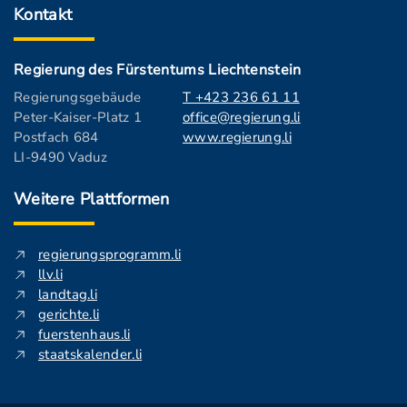
Kontakt
Regierung des Fürstentums Liechtenstein
Regierungsgebäude
T +423 236 61 11
Peter-Kaiser-Platz 1
office@regierung.li
Postfach 684
www.regierung.li
LI-9490 Vaduz
Weitere Plattformen
regierungsprogramm.li
llv.li
landtag.li
gerichte.li
fuerstenhaus.li
staatskalender.li