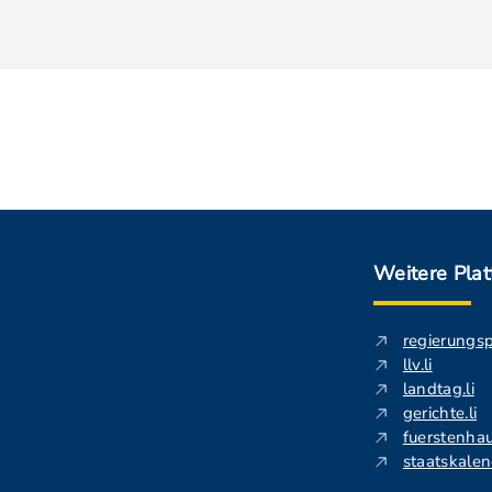
Weitere Pla
regierungs
llv.li
landtag.li
gerichte.li
fuerstenhau
staatskalend