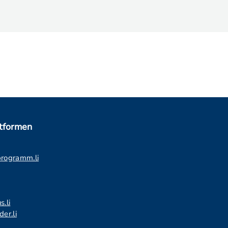
ttformen
programm.li
s.li
er.li