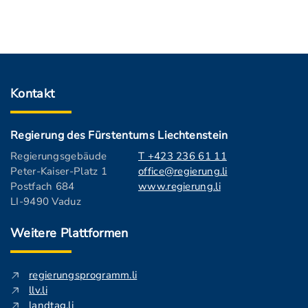
Kontakt
Regierung des Fürstentums Liechtenstein
Regierungsgebäude
T +423 236 61 11
Peter-Kaiser-Platz 1
office@regierung.li
Postfach 684
www.regierung.li
LI-9490 Vaduz
Weitere Plattformen
regierungsprogramm.li
llv.li
landtag.li