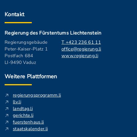
Kontakt
Regierung des Fürstentums Liechtenstein
Regierungsgebäude
T +423 236 61 11
Peter-Kaiser-Platz 1
office@regierung.li
Postfach 684
www.regierung.li
LI-9490 Vaduz
Weitere Plattformen
regierungsprogramm.li
llv.li
landtag.li
gerichte.li
fuerstenhaus.li
staatskalender.li