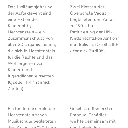
Das Jubiläumsjahr und
Zwei Klassen der
der Auftaktevent sind
Oberschule Vaduz
eine Aktion der
begleiteten den Anlass
Kinderlobby
zu "30 Jahre
Liechtenstein – ein
Ratifizierung der UN-
Zusammenschluss von
Kinderrechtskonvention"
über 30 Organisationen,
musikalisch. (Quelle: IKR
die sich in Liechtenstein
/ Yannick Zurflüh)
für die Rechte und das
Wohlergehen von
Kindern und
Jugendlichen einsetzen.
(Quelle: IKR / Yannick
Zurflüh)
Ein Kinderensemble der
Gesellschaftsminister
Liechtensteinischen
Emanuel Schädler
Musikschule begleiteten
weihte gemeinsam mit
den Anlass zu "30 Jahre
den beteiligten