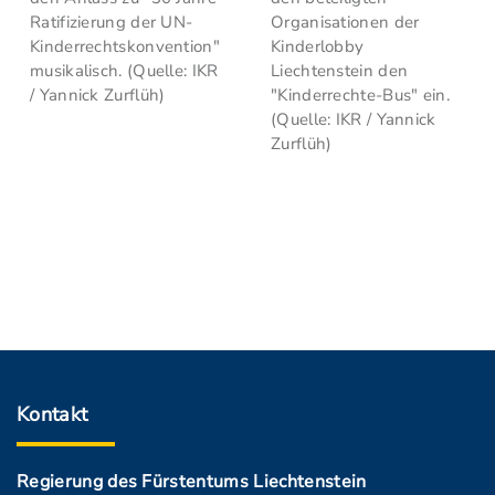
Ratifizierung der UN-
Organisationen der
Kinderrechtskonvention"
Kinderlobby
musikalisch. (Quelle: IKR
Liechtenstein den
/ Yannick Zurflüh)
"Kinderrechte-Bus" ein.
(Quelle: IKR / Yannick
Zurflüh)
Kontakt
Regierung des Fürstentums Liechtenstein