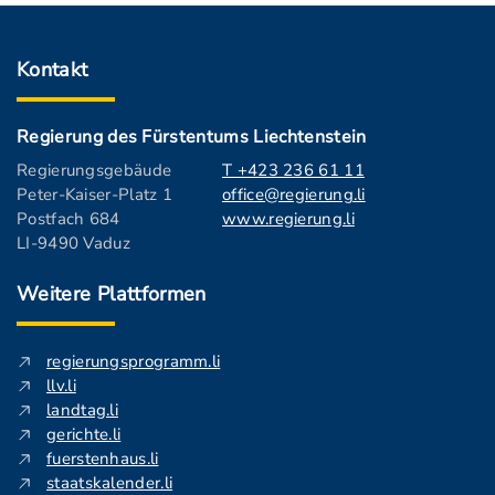
Kontakt
Regierung des Fürstentums Liechtenstein
Regierungsgebäude
T +423 236 61 11
Peter-Kaiser-Platz 1
office@regierung.li
Postfach 684
www.regierung.li
LI-9490 Vaduz
Weitere Plattformen
regierungsprogramm.li
llv.li
landtag.li
gerichte.li
fuerstenhaus.li
staatskalender.li