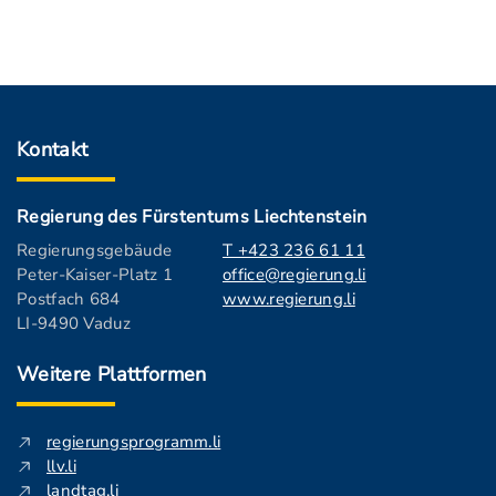
Kontakt
Regierung des Fürstentums Liechtenstein
Regierungsgebäude
T +423 236 61 11
Peter-Kaiser-Platz 1
office@regierung.li
Postfach 684
www.regierung.li
LI-9490 Vaduz
Weitere Plattformen
regierungsprogramm.li
llv.li
landtag.li