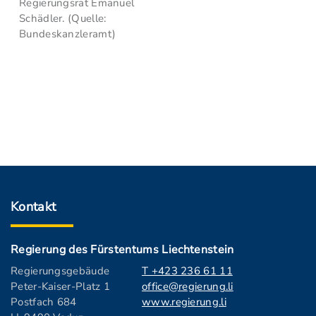
Regierungsrat Emanuel
Schädler. (Quelle:
Bundeskanzleramt)
Kontakt
Regierung des Fürstentums Liechtenstein
Regierungsgebäude
T +423 236 61 11
Peter-Kaiser-Platz 1
office@regierung.li
Postfach 684
www.regierung.li