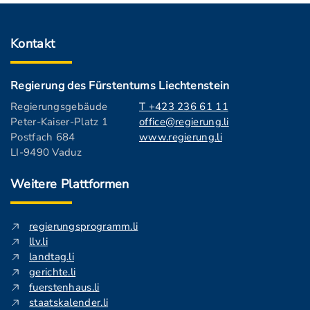
Kontakt
Regierung des Fürstentums Liechtenstein
Regierungsgebäude
T +423 236 61 11
Peter-Kaiser-Platz 1
office@regierung.li
Postfach 684
www.regierung.li
LI-9490 Vaduz
Weitere Plattformen
regierungsprogramm.li
llv.li
landtag.li
gerichte.li
fuerstenhaus.li
staatskalender.li