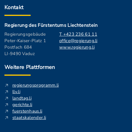
Kontakt
Regierung des Fürstentums Liechtenstein
Regierungsgebäude
T +423 236 61 11
Peter-Kaiser-Platz 1
office@regierung.li
Postfach 684
www.regierung.li
LI-9490 Vaduz
Weitere Plattformen
regierungsprogramm.li
llv.li
landtag.li
gerichte.li
fuerstenhaus.li
staatskalender.li