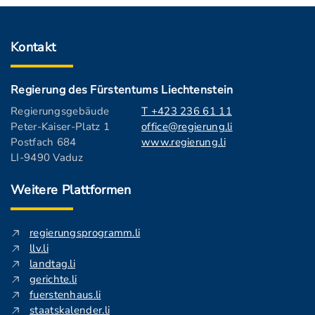
Kontakt
Regierung des Fürstentums Liechtenstein
Regierungsgebäude
T +423 236 61 11
Peter-Kaiser-Platz 1
office@regierung.li
Postfach 684
www.regierung.li
LI-9490 Vaduz
Weitere Plattformen
regierungsprogramm.li
llv.li
landtag.li
gerichte.li
fuerstenhaus.li
staatskalender.li