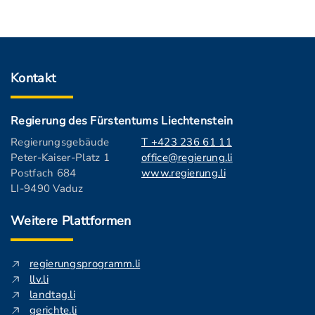
Kontakt
Regierung des Fürstentums Liechtenstein
Regierungsgebäude
T +423 236 61 11
Peter-Kaiser-Platz 1
office@regierung.li
Postfach 684
www.regierung.li
LI-9490 Vaduz
Weitere Plattformen
regierungsprogramm.li
llv.li
landtag.li
gerichte.li