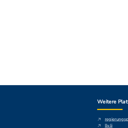
Weitere Pla
regierungs
llv.li