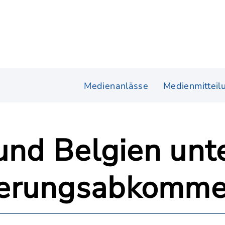
Medienanlässe
Medienmitteil
und Belgien unt
uerungsabkomm