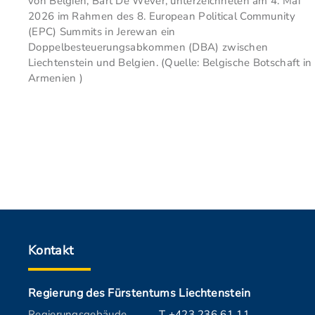
von Belgien, Bart De Wever, unterzeichneten am 4. Mai
2026 im Rahmen des 8. European Political Community
(EPC) Summits in Jerewan ein
Doppelbesteuerungsabkommen (DBA) zwischen
Liechtenstein und Belgien. (Quelle: Belgische Botschaft in
Armenien )
Kontakt
Regierung des Fürstentums Liechtenstein
Regierungsgebäude
T +423 236 61 11