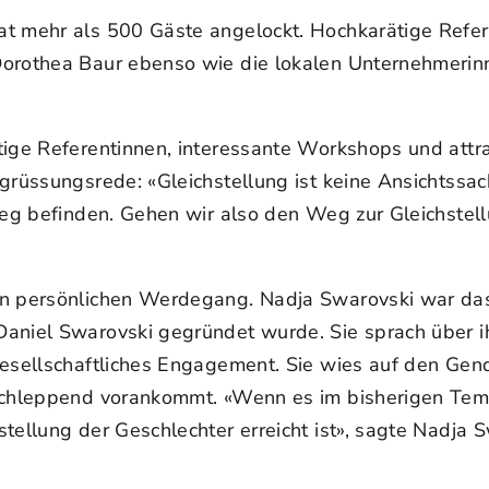
at mehr als 500 Gäste angelockt. Hochkarätige Refe
Dorothea Baur ebenso wie die lokalen Unternehmerinn
tige Referentinnen, interessante Workshops und att
rüssungsrede: «Gleichstellung ist keine Ansichtssache
 Weg befinden. Gehen wir also den Weg zur Gleichstel
en persönlichen Werdegang. Nadja Swarovski war das
Daniel Swarovski gegründet wurde. Sie sprach über 
 gesellschaftliches Engagement. Sie wies auf den Ge
 schleppend vorankommt. «Wenn es im bisherigen Tem
tellung der Geschlechter erreicht ist», sagte Nadja S