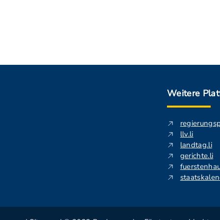
Weitere Pla
regierungs
llv.li
landtag.li
gerichte.li
fuerstenhau
staatskalend