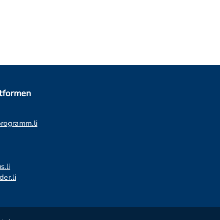
ttformen
programm.li
s.li
er.li