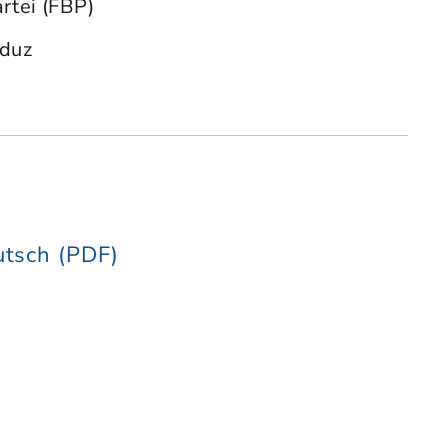
rtei (FBP)
aduz
utsch (PDF)