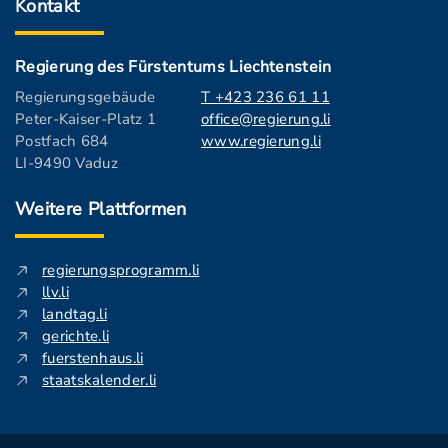
Kontakt
Regierung des Fürstentums Liechtenstein
Regierungsgebäude
T +423 236 61 11
Peter-Kaiser-Platz 1
office@regierung.li
Postfach 684
www.regierung.li
LI-9490 Vaduz
Weitere Plattformen
regierungsprogramm.li
llv.li
landtag.li
gerichte.li
fuerstenhaus.li
staatskalender.li