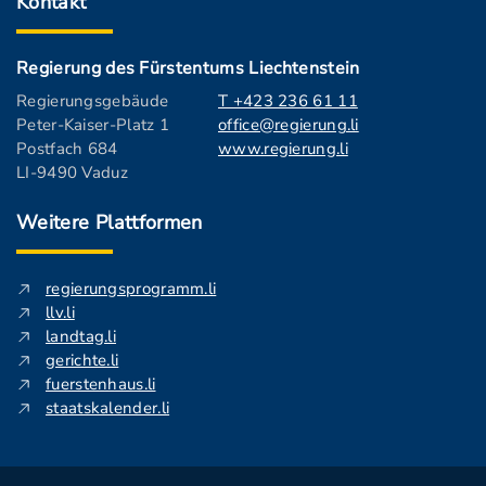
Kontakt
Regierung des Fürstentums Liechtenstein
Regierungsgebäude
T +423 236 61 11
Peter-Kaiser-Platz 1
office@regierung.li
Postfach 684
www.regierung.li
LI-9490 Vaduz
Weitere Plattformen
regierungsprogramm.li
llv.li
landtag.li
gerichte.li
fuerstenhaus.li
staatskalender.li