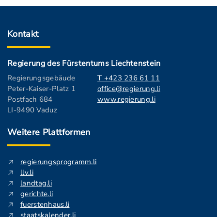
Kontakt
Regierung des Fürstentums Liechtenstein
Regierungsgebäude
T +423 236 61 11
Peter-Kaiser-Platz 1
office@regierung.li
Postfach 684
www.regierung.li
LI-9490 Vaduz
Weitere Plattformen
regierungsprogramm.li
llv.li
landtag.li
gerichte.li
fuerstenhaus.li
staatskalender.li