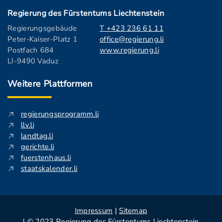
Regierung des Fürstentums Liechtenstein
Regierungsgebäude
T +423 236 61 11
Peter-Kaiser-Platz 1
office@regierung.li
Postfach 684
www.regierung.li
LI-9490 Vaduz
Weitere Plattformen
regierungsprogramm.li
llv.li
landtag.li
gerichte.li
fuerstenhaus.li
staatskalender.li
Impressum
|
Sitemap
| © 2023 Regierung des Fürstentums Liechtenstein