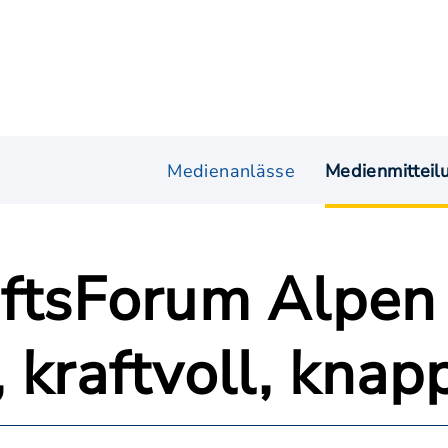
Medienanlässe
Medienmitteil
nftsForum Alpe
 kraftvoll, knap