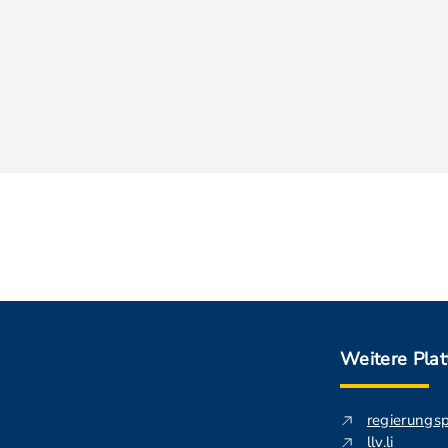
Weitere Pla
regierungs
llv.li