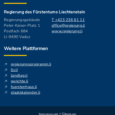
Regierung des Fürstentums Liechtenstein
Regierungsgebäude
T +423 236 61 11
Peter-Kaiser-Platz 1
office@regierung.li
Postfach 684
www.regierung.li
LI-9490 Vaduz
Weitere Plattformen
regierungsprogramm.li
llv.li
landtag.li
gerichte.li
fuerstenhaus.li
staatskalender.li
Impressum
|
Sitemap