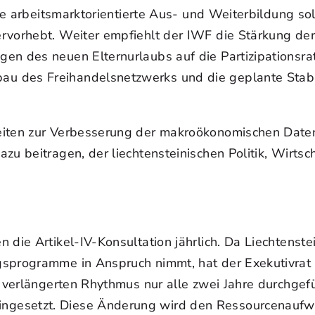
 Die arbeitsmarktorientierte Aus- und Weiterbildung s
rvorhebt. Weiter empfiehlt der IWF die Stärkung der
en des neuen Elternurlaubs auf die Partizipationsrat
u des Freihandelsnetzwerks und die geplante Stab
eiten zur Verbesserung der makroökonomischen Daten 
zu beitragen, der liechtensteinischen Politik, Wirts
die Artikel-IV-Konsultation jährlich. Da Liechtenstei
sprogramme in Anspruch nimmt, hat der Exekutivrat d
 verlängerten Rhythmus nur alle zwei Jahre durchgefüh
gesetzt. Diese Änderung wird den Ressourcenaufwan