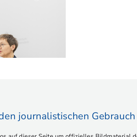
r den journalistischen Gebrauch
tos auf dieser Seite um offizielles Bildmaterial