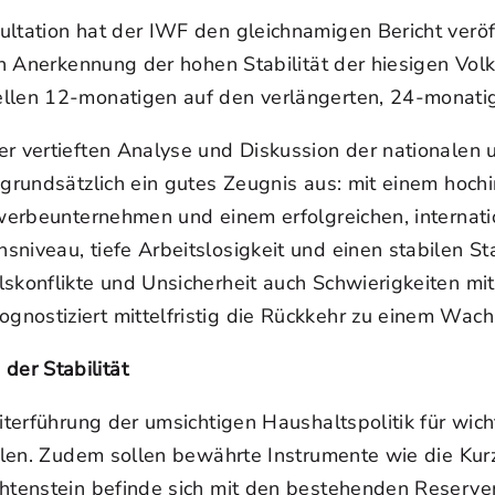
ltation hat der IWF den gleichnamigen Bericht veröffe
 In Anerkennung der hohen Stabilität der hiesigen Vol
ellen 12-monatigen auf den verlängerten, 24-monati
r vertieften Analyse und Diskussion der nationalen u
 grundsätzlich ein gutes Zeugnis aus: mit einem hoch
ewerbeunternehmen und einem erfolgreichen, internati
sniveau, tiefe Arbeitslosigkeit und einen stabilen S
skonflikte und Unsicherheit auch Schwierigkeiten mit
nostiziert mittelfristig die Rückkehr zu einem Wac
er Stabilität
iterführung der umsichtigen Haushaltspolitik für wic
sollen. Zudem sollen bewährte Instrumente wie die Ku
htenstein befinde sich mit den bestehenden Reserven