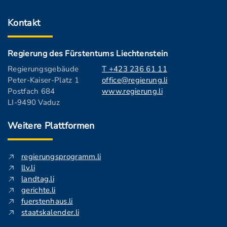
Kontakt
Regierung des Fürstentums Liechtenstein
Regierungsgebäude
T +423 236 61 11
Peter-Kaiser-Platz 1
office@regierung.li
Postfach 684
www.regierung.li
LI-9490 Vaduz
Weitere Plattformen
regierungsprogramm.li
llv.li
landtag.li
gerichte.li
fuerstenhaus.li
staatskalender.li