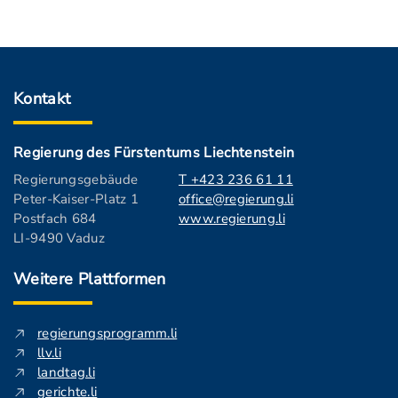
Kontakt
Regierung des Fürstentums Liechtenstein
Regierungsgebäude
T +423 236 61 11
Peter-Kaiser-Platz 1
office@regierung.li
Postfach 684
www.regierung.li
LI-9490 Vaduz
Weitere Plattformen
regierungsprogramm.li
llv.li
landtag.li
gerichte.li