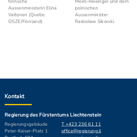
finnische
Meinl-Reisinger und dem
Aussenministerin Elina
polnischen
Valtonen (Quelle:
Aussenminister
OSZE/Finnland)
Radosław Sikorski.
Kontakt
Regierung des Fürstentums Liechtenstein
Regierungsgebäude
T +423 236 61 11
Peter-Kaiser-Platz 1
office@regierung.li