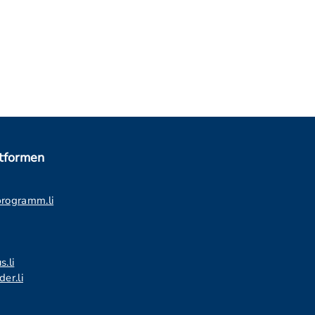
ttformen
programm.li
s.li
er.li