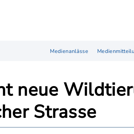
Medienanlässe
Medienmitteil
nt neue Wildtie
cher Strasse