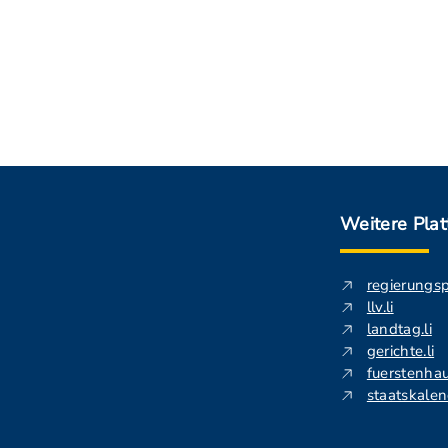
Weitere Pla
regierungs
llv.li
landtag.li
gerichte.li
fuerstenhau
staatskalend