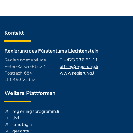
Kontakt
Regierung des Fürstentums Liechtenstein
Regierungsgebäude
T +423 236 61 11
Peter-Kaiser-Platz 1
office@regierung.li
Postfach 684
www.regierung.li
LI-9490 Vaduz
Weitere Plattformen
regierungsprogramm.li
llv.li
landtag.li
gerichte.li