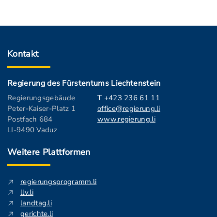
Kontakt
Regierung des Fürstentums Liechtenstein
Regierungsgebäude
T +423 236 61 11
Peter-Kaiser-Platz 1
office@regierung.li
Postfach 684
www.regierung.li
LI-9490 Vaduz
Weitere Plattformen
regierungsprogramm.li
llv.li
landtag.li
gerichte.li