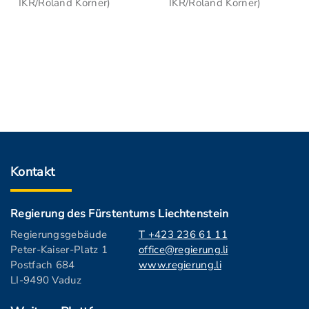
IKR/Roland Korner)
IKR/Roland Korner)
Kontakt
Regierung des Fürstentums Liechtenstein
Regierungsgebäude
T +423 236 61 11
Peter-Kaiser-Platz 1
office@regierung.li
Postfach 684
www.regierung.li
LI-9490 Vaduz