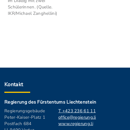
im Dialog mit zwei
Schülerinnen. (Quelle.
IKR/Michael Zanghellini)
Kontakt
Regierung des Fürstentums Liechtenstein
Regierungsgebäude
T +423 236 61 11
Peter-Kaiser-Platz 1
office@regierung.li
Postfach 684
www.regierung.li