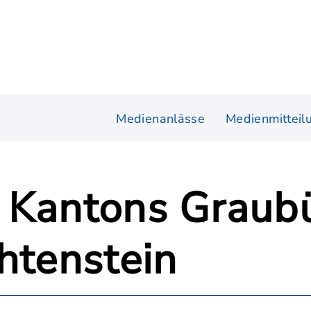
Medienanlässe
Medienmitteil
 Kantons Graub
htenstein