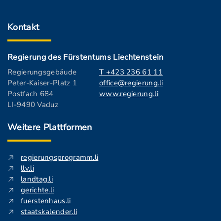
Kontakt
Regierung des Fürstentums Liechtenstein
Regierungsgebäude
T +423 236 61 11
Peter-Kaiser-Platz 1
office@regierung.li
Postfach 684
www.regierung.li
LI-9490 Vaduz
Weitere Plattformen
regierungsprogramm.li
llv.li
landtag.li
gerichte.li
fuerstenhaus.li
staatskalender.li