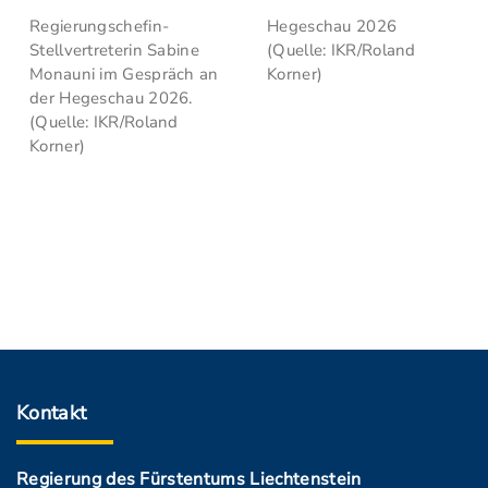
Regierungschefin-
Hegeschau 2026
Stellvertreterin Sabine
(Quelle: IKR/Roland
Monauni im Gespräch an
Korner)
der Hegeschau 2026.
(Quelle: IKR/Roland
Korner)
Kontakt
Regierung des Fürstentums Liechtenstein