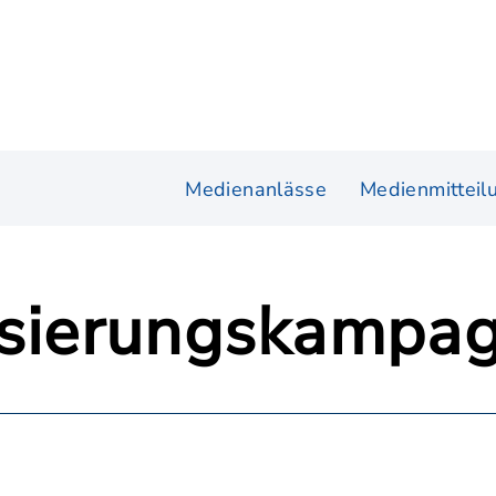
Medienanlässe
Medienmitteil
isierungskampa