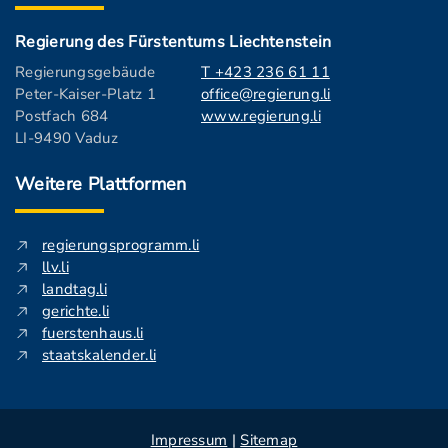
Regierung des Fürstentums Liechtenstein
Regierungsgebäude
T +423 236 61 11
Peter-Kaiser-Platz 1
office@regierung.li
Postfach 684
www.regierung.li
LI-9490 Vaduz
Weitere Plattformen
regierungsprogramm.li
llv.li
landtag.li
gerichte.li
fuerstenhaus.li
staatskalender.li
Impressum
|
Sitemap