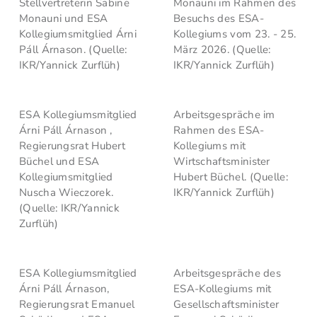
Stellvertreterin Sabine
Monauni im Rahmen des
Monauni und ESA
Besuchs des ESA-
Kollegiumsmitglied Árni
Kollegiums vom 23. - 25.
Páll Árnason. (Quelle:
März 2026. (Quelle:
IKR/Yannick Zurflüh)
IKR/Yannick Zurflüh)
ESA Kollegiumsmitglied
Arbeitsgespräche im
Árni Páll Árnason ,
Rahmen des ESA-
Regierungsrat Hubert
Kollegiums mit
Büchel und ESA
Wirtschaftsminister
Kollegiumsmitglied
Hubert Büchel. (Quelle:
Nuscha Wieczorek.
IKR/Yannick Zurflüh)
(Quelle: IKR/Yannick
Zurflüh)
ESA Kollegiumsmitglied
Arbeitsgespräche des
Árni Páll Árnason,
ESA-Kollegiums mit
Regierungsrat Emanuel
Gesellschaftsminister