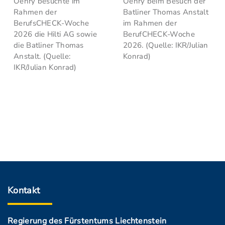
Oehry besuchte im
Oehry beim Besuch der
Rahmen der
Batliner Thomas Anstalt
BerufsCHECK-Woche
im Rahmen der
2026 die Hilti AG sowie
BerufCHECK-Woche
die Batliner Thomas
2026. (Quelle: IKR/Julian
Anstalt. (Quelle:
Konrad)
IKR/Julian Konrad)
Kontakt
Regierung des Fürstentums Liechtenstein