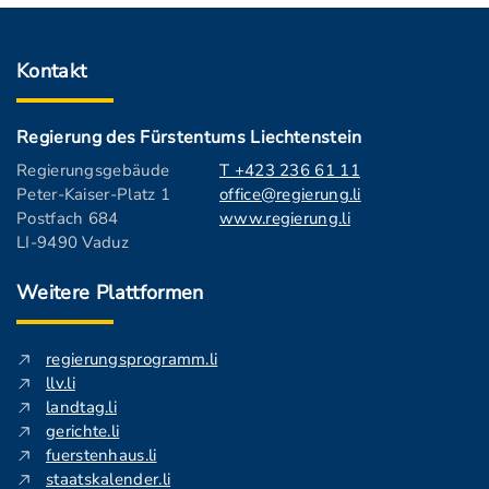
Kontakt
Regierung des Fürstentums Liechtenstein
Regierungsgebäude
T +423 236 61 11
Peter-Kaiser-Platz 1
office@regierung.li
Postfach 684
www.regierung.li
LI-9490 Vaduz
Weitere Plattformen
regierungsprogramm.li
llv.li
landtag.li
gerichte.li
fuerstenhaus.li
staatskalender.li