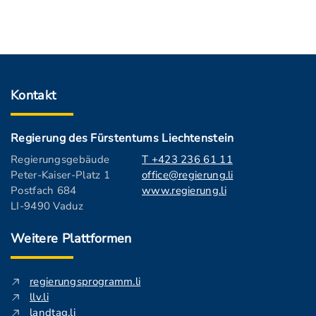
Kontakt
Regierung des Fürstentums Liechtenstein
Regierungsgebäude
T +423 236 61 11
Peter-Kaiser-Platz 1
office@regierung.li
Postfach 684
www.regierung.li
LI-9490 Vaduz
Weitere Plattformen
regierungsprogramm.li
llv.li
landtag.li