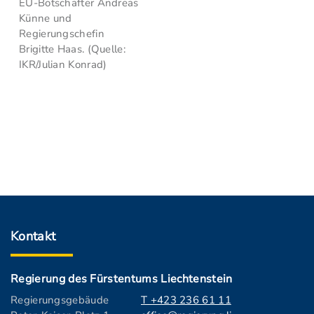
EU-Botschafter Andreas
Künne und
Regierungschefin
Brigitte Haas. (Quelle:
IKR/Julian Konrad)
Kontakt
Regierung des Fürstentums Liechtenstein
Regierungsgebäude
T +423 236 61 11