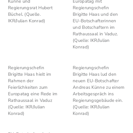
Künne und
Europatag mit
Regierungsrat Hubert
Regierungschefin
Büchel. (Quelle.
Brigitte Haas und den
IKR/Julian Konrad)
EU-Botschafterinnen
und Botschaftern im
Rathaussaal in Vaduz.
(Quelle: IKR/Julian
Konrad)
Regierungschefin
Regierungschefin
Brigitte Haas hielt im
Brigitte Haas lud den
Rahmen der
neuen EU-Botschafter
Feierlichkeiten zum
Andreas Künne zu einem
Europatag eine Rede im
Arbeitsgespräch ins
Rathaussaal in Vaduz
Regierungsgebäude ein.
(Quelle: IKR/Julian
(Quelle: IKR/Julian
Konrad)
Konrad)