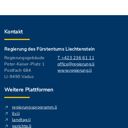
Kontakt
Regierung des Fürstentums Liechtenstein
Regierungsgebäude
T +423 236 61 11
Peter-Kaiser-Platz 1
office@regierung.li
Postfach 684
www.regierung.li
LI-9490 Vaduz
Weitere Plattformen
regierungsprogramm.li
llv.li
landtag.li
gerichte.li