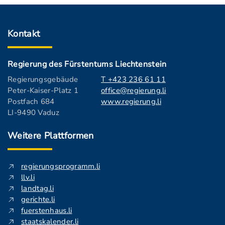
Kontakt
Regierung des Fürstentums Liechtenstein
Regierungsgebäude
T +423 236 61 11
Peter-Kaiser-Platz 1
office@regierung.li
Postfach 684
www.regierung.li
LI-9490 Vaduz
Weitere Plattformen
regierungsprogramm.li
llv.li
landtag.li
gerichte.li
fuerstenhaus.li
staatskalender.li