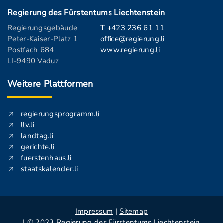
Regierung des Fürstentums Liechtenstein
Regierungsgebäude
T +423 236 61 11
Peter-Kaiser-Platz 1
office@regierung.li
Postfach 684
www.regierung.li
LI-9490 Vaduz
Weitere Plattformen
regierungsprogramm.li
llv.li
landtag.li
gerichte.li
fuerstenhaus.li
staatskalender.li
Impressum
|
Sitemap
| © 2023 Regierung des Fürstentums Liechtenstein