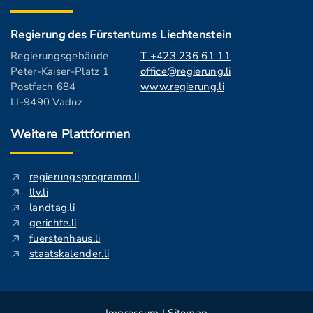
Regierung des Fürstentums Liechtenstein
Regierungsgebäude
T +423 236 61 11
Peter-Kaiser-Platz 1
office@regierung.li
Postfach 684
www.regierung.li
LI-9490 Vaduz
Weitere Plattformen
regierungsprogramm.li
llv.li
landtag.li
gerichte.li
fuerstenhaus.li
staatskalender.li
Impressum
|
Sitemap